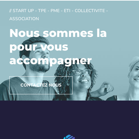
// START UP - TPE - PME - ETI - COLLECTIVITE -
ASSOCIATION
Nous sommes la
pour vous
accompagner
CONTACTEZ NOUS