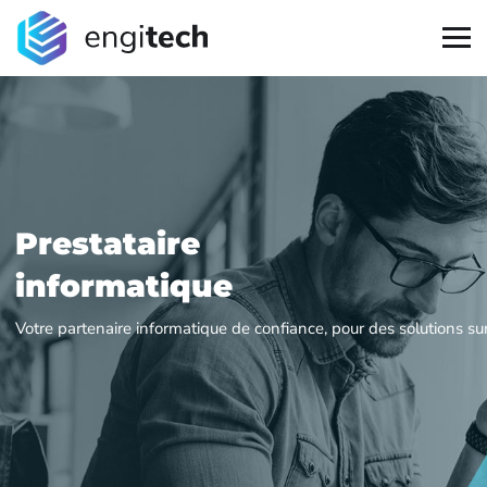
P
r
e
s
t
a
t
a
i
r
e
i
n
f
o
r
m
a
t
i
q
u
e
Votre partenaire informatique de confiance, pour des solutions su